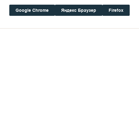
Google Chrome
Яндекс Браузер
Firefox
Дом паломника
ткрытым небом. «Русские сезо