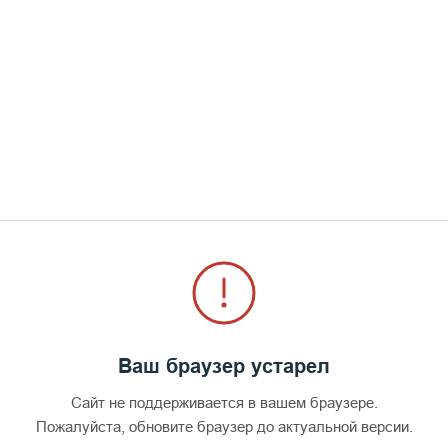
Русские сезоны. Валаам» была открыта Галерея по
азным культурным форпостом российской художест
Выставку посетили тысячи паломников и гостей ос
озицией ознакомился Святейший Патриарх Московск
н считает, что «Русские Сезоны», как нельзя лу
овной и культурной историей.
 продюсирования фотографии «ПроЛаб», Обществе
ественный фонд «Российский фонд мира» при по
хнологии», Фонда Андрея Первозванного и компа
 2018 года.
Ваш браузер устарел
Сайт не поддерживается в вашем браузере.
Пожалуйста, обновите браузер до актуальной версии.