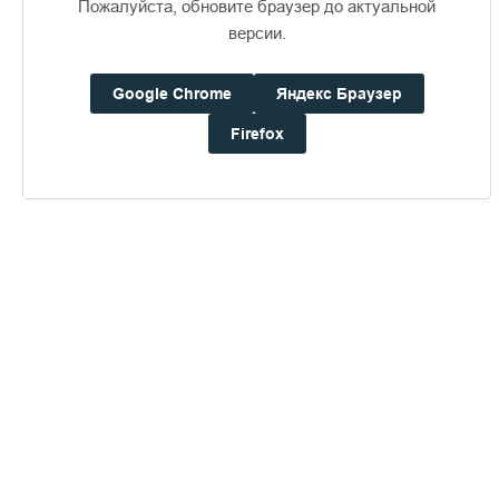
Пожалуйста, обновите браузер до актуальной
версии.
Пожертвования
Google Chrome
Яндекс Браузер
Дом паломника
Firefox
Подать записку
Дар монастырю - частица мощей св.
Николая Чудотворца
ПЕРЕЙТИ В АЛЬБОМ