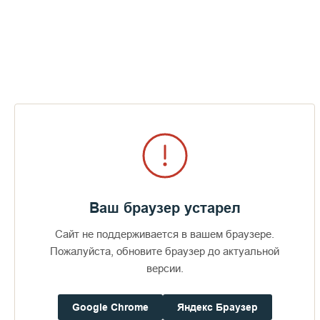
острова. Колокольных дел мастера полагают, что и этот
"распоется" до Сортавальских берегов. Ведь полный голос
новый колокол обретает не сразу. Пройдет несколько лет,
прежде чем звук станет объемным и наберет полную силу.
В ноябре, после проведения необходимых инженерных
работ, "Андрей Первозванный" был поднят на второй ярус
соборной колокольни. А в праздник святого апостола
впервые влился в ансамбль праздничных звонов уже
имеющихся на соборной звоннице колоколов.
4 декабря 2005 года Валаамский монастырь
Ваш браузер устарел
Сайт не поддерживается в вашем браузере.
Пожалуйста, обновите браузер до актуальной
Пожертвования
версии.
Дом паломника
Google Chrome
Яндекс Браузер