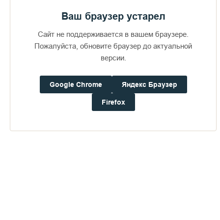
Ваш браузер устарел
Сайт не поддерживается в вашем браузере.
Пожалуйста, обновите браузер до актуальной
версии.
Google Chrome
Яндекс Браузер
Доступно в
Загрузите в
16+
Firefox
Погода на Валааме
+21°
Ветер:
2.2 м/с, ЮЮВ
Осадки:
0.0
мм
Давление:
755.2
мм рт. ст.
Влажность:
69%
Будьте в курсе последних событий монастыря