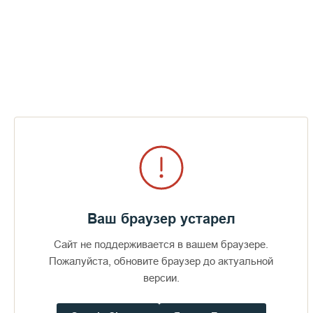
Церковь есть столп и утверждение истины. В Церкви
хранится Божественная истина, и владеющий этой
истиной имеет в руках ключ от своего счастья и от
благополучия всего мира. Нет другого ключа — никаким
другим ключом не открыть дверь благополучия, как
только
Ваш браузер устарел
Публикации по теме
Сайт не поддерживается в вашем браузере.
Пожалуйста, обновите браузер до актуальной
версии.