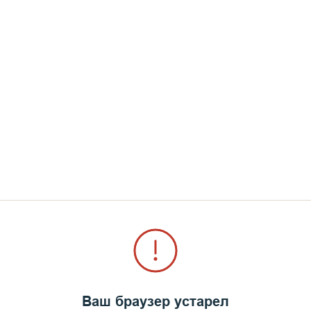
паломник" вышел в свет 1 сентября 1885 года. Пе
рческой стороне издания взял на себя известный и
го паломника» заключалась в попытке создания 
ксандр Поповицкий сумел превратить «Русский п
я журнала поставлялись в значительной степени и
алась в «Русском паломнике» с подчёркнутой дух
года выходили книжки прибавлений, сперва шесть 
[
аза в год, потом по два раза в месяц
Ваш браузер устарел