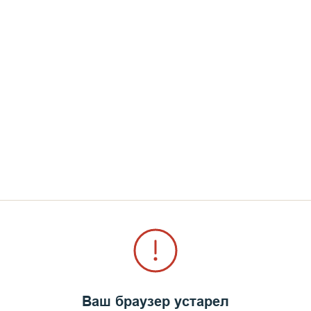
в 1867 г. в Саратовской губернии, в селе Содом, 
и крещении нарекли Сергием.
анчивает Саратовскую духовную семинарию и посту
Ваш браузер устарел