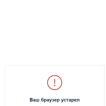
Пожертвования
Дом паломника
Подать записку
2018 год. Патриарший визит на Валаам.
Cлавление у мощей преподобных
Сергия и Германа Валаамских
ПЕРЕЙТИ В АЛЬБОМ
Ваш браузер устарел