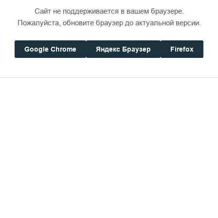
Сайт не поддерживается в вашем браузере.
о Владыку сопровождают управляющий делами Мо
Пожалуйста, обновите браузер до актуальной версии.
й Варсонофий, руководитель Административного 
огорский Сергий, и.о. руководителя Службы Патр
Google Chrome
Яндекс Браузер
Firefox
ь Пресс-службы Патриарха Московского и всея Ру
кого и всея Руси