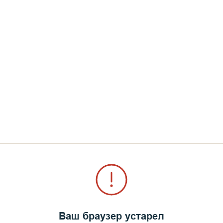
нец ХХ века.
ников со Старым братским кладбищем Валаамског
всех она искушения вызывает, спорить все со мной
 чуть высился скромный могильный холмик. На нё
Ваш браузер устарел
сьмен, а рядом аккуратненький булыжничек с кра