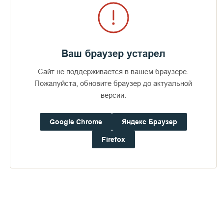
и песнопениями. Сообразно читаемым в воскресные дни на
этих неделях Евангелиям каждая из этих недель имеет
особое название. Первая из них называется Неделей о
мытаре и фарисее. Так называется эта неделя потому, что в
воскресный день этой недели читается из Евангелия притча
Ваш браузер устарел
о мытаре и фарисее (Лк. 18, 10—14).
Сайт не поддерживается в вашем браузере.
Пожалуйста, обновите браузер до актуальной
версии.
Google Chrome
Яндекс Браузер
Пожертвования
Firefox
Дом паломника
Подать записку