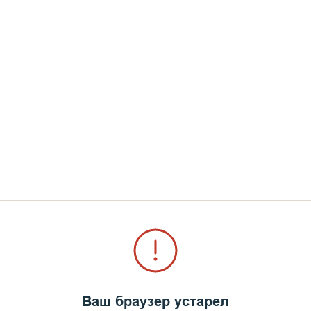
Возлюбленные братия и
христиан первых веков
себя. Как сегодня мы 
наше трудное время? А
ныне последние, что с
и мучения ожидают всех
многих это повергает в
приводит в страх пере
теми событиями, кото
святым Иоанном Богос
Но почему так происх
этого? Почему мы в на
пришествия Антихрист
Христова?
Ваш браузер устарел
Вспоминаются слова пр