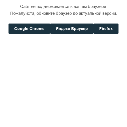
если противилась заповедям Господним.
Сайт не поддерживается в вашем браузере.
Пожалуйста, обновите браузер до актуальной версии.
 всем сердцем и всем помышлением моим,
потому ч
и такой веры буду искать от всех.
Google Chrome
Яндекс Браузер
Firefox
се наше исповедание, чтобы возобновить в мысли 
 нам идти, и намекнул на те распутия, на которые
о направленной. И да избавит вас Господь от сих 
еры, как держались ее отцы наши и за то оставили
 так усердно чтимый вами и славимый всею правос
ть совершается. Бегайте новин в делах веры и бла
одят… в одеждах овчих, внутрь же суть волци хищ
 в привлекательных словах льстецов, ищущих раст
 и неправоходящих не по немощи, а по упорств