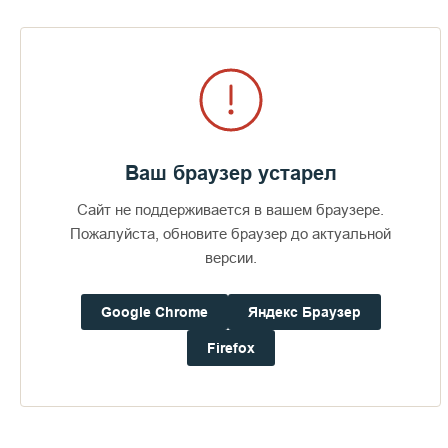
пою их, как пою теперь. Пою их, когда у меня есть только
ржаной хлеб. Пою, когда у меня нет даже воды, чтобы
освежить свои губы и язык. И я буду петь всегда, чтобы
усладить день и конец дня, чтобы проводить уходящий
сумрак ночи, чтобы встречать солнце и луну. Эти песни – я,
все мое существо, вся моя душа, все мое злато, все мои
драгоценные каменья. Поэтому позволь, Господи, со скал
Валаамских возложить на небесный престол Твой мои
Ваш браузер устарел
песни, песни, которым научила моя матушка, прядя пряжу,
вертя веретено…».
Сайт не поддерживается в вашем браузере.
Пожалуйста, обновите браузер до актуальной
версии.
Google Chrome
Яндекс Браузер
Firefox