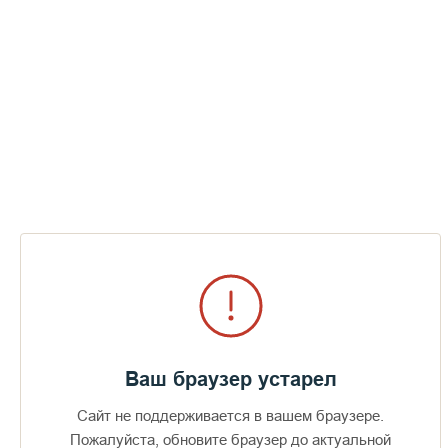
Нужно ли ездить в паломнические
поездки? | Митрополит Викентий
(Морарь)
СМОТРЕТЬ
Ваш браузер устарел
Сайт не поддерживается в вашем браузере.
Пожалуйста, обновите браузер до актуальной
Доступно в
Загрузите в