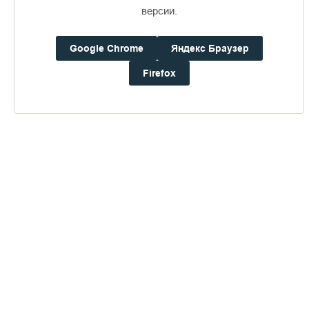
16+
версии.
Google Chrome
Яндекс Браузер
Погода на Валааме
+18°
Firefox
Ветер:
0.9 м/с, ЗCЗ
Осадки:
0.0
мм
Давление:
757.7
мм рт. ст.
Влажность:
67%
Будьте в курсе последних событий монастыря
ОТПРАВИТЬ
Нажимая на кнопку «Отправить», Вы даете согласие на
обработку
персональных данных