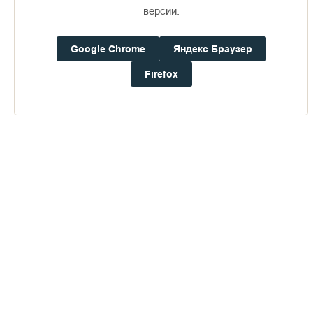
16+
версии.
Google Chrome
Яндекс Браузер
Погода на Валааме
+19°
Firefox
Ветер:
2.7 м/с, ЗCЗ
Осадки:
0.0
мм
Давление:
757.6
мм рт. ст.
Влажность:
56%
Будьте в курсе последних событий монастыря
ОТПРАВИТЬ
Нажимая на кнопку «Отправить», Вы даете согласие на
обработку
персональных данных