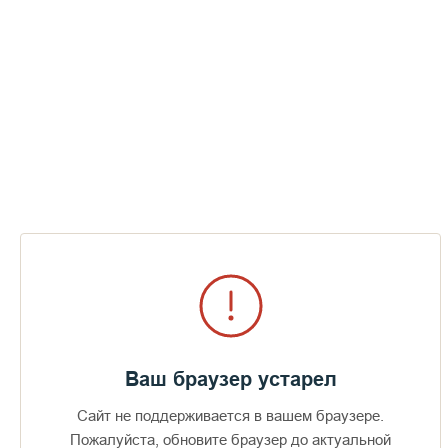
Спасо-Преображенский Валаамский
монастырь в годы Второй мировой
войны
СМОТРЕТЬ
Ваш браузер устарел
Сайт не поддерживается в вашем браузере.
Пожалуйста, обновите браузер до актуальной
Доступно в
Загрузите в