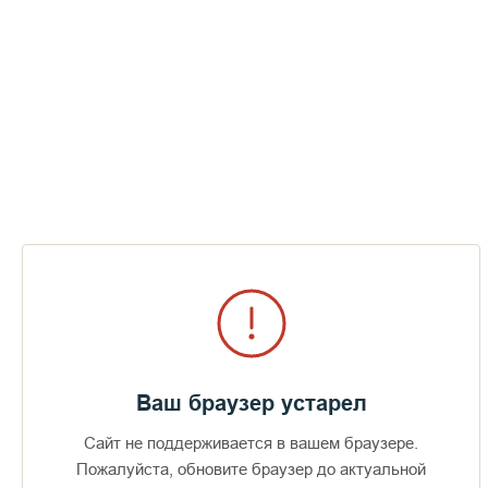
Потаенные места Валаама | Летняя
фотоохота инока Алексия
СМОТРЕТЬ
Ваш браузер устарел
Сайт не поддерживается в вашем браузере.
Доступно в
Загрузите в
Пожалуйста, обновите браузер до актуальной
16+