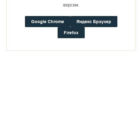
16+
версии.
Google Chrome
Яндекс Браузер
Погода на Валааме
+21°
Firefox
Ветер:
5.8 м/с, ЗЮЗ
Осадки:
0.4
мм
Давление:
753.1
мм рт. ст.
Влажность:
66%
Будьте в курсе последних событий монастыря
ОТПРАВИТЬ
Нажимая на кнопку «Отправить», Вы даете согласие на
обработку
персональных данных