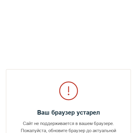
«Золотая осенняя сказка» | Валаамский
монастырь | Октябрь 2020 года
СМОТРЕТЬ
Ваш браузер устарел
Сайт не поддерживается в вашем браузере.
Пожалуйста, обновите браузер до актуальной
Доступно в
Загрузите в