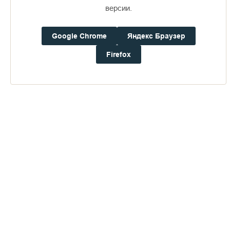
16+
версии.
Google Chrome
Яндекс Браузер
Погода на Валааме
+24°
Firefox
Ветер:
3.1 м/с, Ю
Осадки:
0.4
мм
Давление:
753.5
мм рт. ст.
Влажность:
79%
Будьте в курсе последних событий монастыря
ОТПРАВИТЬ
Нажимая на кнопку «Отправить», Вы даете согласие на
обработку
персональных данных