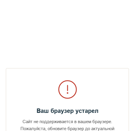
БЕЛЫЕ НОЧИ НА СПАСЕ. ОТЕЦ ГЕРМАН
(РЯБЦЕВ): РОК. КУЗЬМИН. ПОСТРИГ
СМОТРЕТЬ
Ваш браузер устарел
Сайт не поддерживается в вашем браузере.
Пожалуйста, обновите браузер до актуальной
Доступно в
Загрузите в