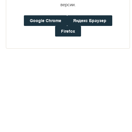
16+
версии.
Google Chrome
Яндекс Браузер
Погода на Валааме
+19°
Firefox
Ветер:
0.9 м/с, Ю
Осадки:
0.0
мм
Давление:
758.9
мм рт. ст.
Влажность:
70%
Будьте в курсе последних событий монастыря
ОТПРАВИТЬ
Нажимая на кнопку «Отправить», Вы даете согласие на
обработку
персональных данных