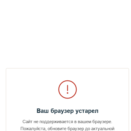
Хор Валаамского монастыря. Концерт
на авиабазе в Сирии -1 (2016)
СМОТРЕТЬ
Ваш браузер устарел
Сайт не поддерживается в вашем браузере.
Пожалуйста, обновите браузер до актуальной
Доступно в
Загрузите в