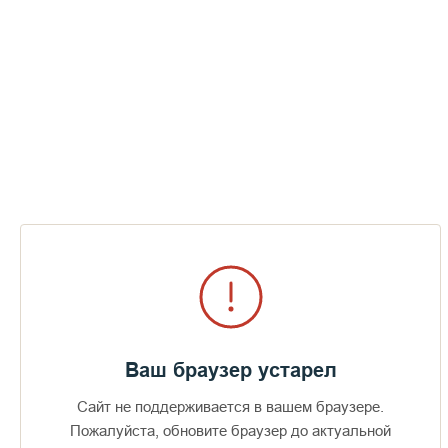
Господи, воззвах к Тебе, услыши мя.
Услыши мя, Господи
СМОТРЕТЬ
Ваш браузер устарел
Сайт не поддерживается в вашем браузере.
Доступно в
Загрузите в
Пожалуйста, обновите браузер до актуальной
16+