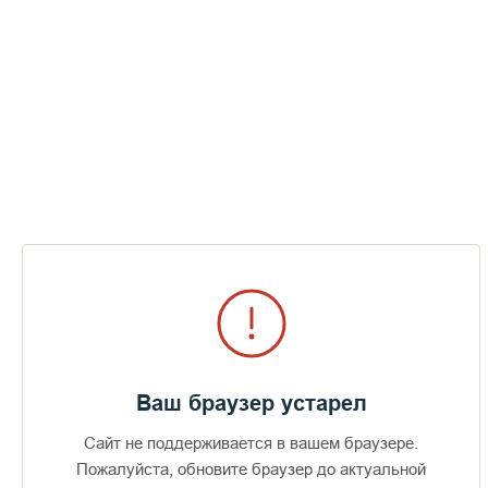
В. В. Путин посетил Валаамский
монастырь
СМОТРЕТЬ
Ваш браузер устарел
Сайт не поддерживается в вашем браузере.
Доступно в
Загрузите в
Пожалуйста, обновите браузер до актуальной
16+