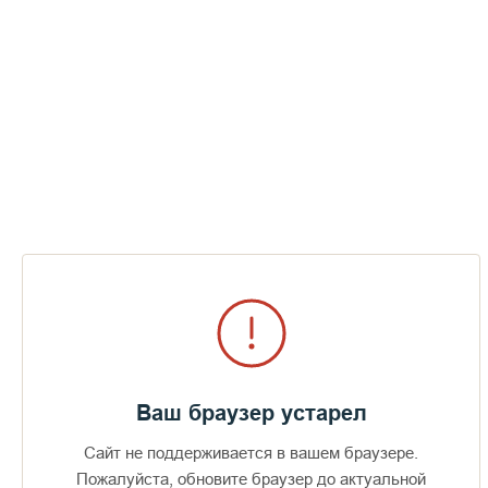
Страшный суд будет длиться ровно
столько, сколько по времени читается
шестопсалмие.
СМОТРЕТЬ
Ваш браузер устарел
Сайт не поддерживается в вашем браузере.
Пожалуйста, обновите браузер до актуальной
Доступно в
Загрузите в