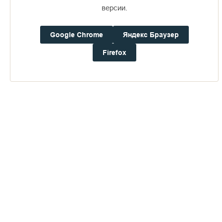
16+
версии.
Google Chrome
Яндекс Браузер
Погода на Валааме
+17°
Firefox
Ветер:
4.5 м/с, ЮВ
Осадки:
0.0
мм
Давление:
756.3
мм рт. ст.
Влажность:
91%
Будьте в курсе последних событий монастыря
ОТПРАВИТЬ
Нажимая на кнопку «Отправить», Вы даете согласие на
обработку
персональных данных