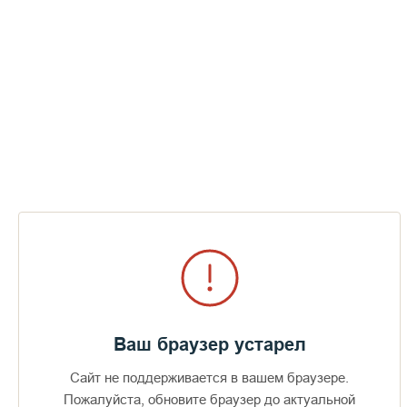
В мировых религиях много общего, а в
основе — милосердие , справедливость,
честность, любовь
СМОТРЕТЬ
Ваш браузер устарел
Сайт не поддерживается в вашем браузере.
Пожалуйста, обновите браузер до актуальной
Доступно в
Загрузите в