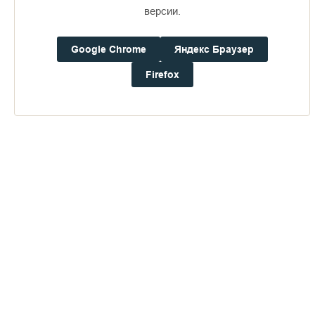
16+
версии.
Google Chrome
Яндекс Браузер
Погода на Валааме
+21°
Firefox
Ветер:
3.1 м/с, ЮВ
Осадки:
0.0
мм
Давление:
755.6
мм рт. ст.
Влажность:
68%
Будьте в курсе последних событий монастыря
ОТПРАВИТЬ
Нажимая на кнопку «Отправить», Вы даете согласие на
обработку
персональных данных