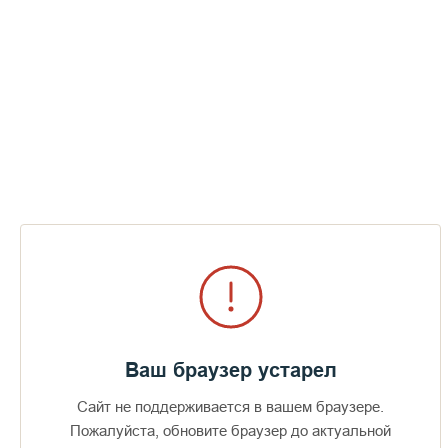
ТК Союз. По святым местам. Валаам.
фильм-6 (27-08-2010)
СМОТРЕТЬ
Ваш браузер устарел
Сайт не поддерживается в вашем браузере.
Доступно в
Загрузите в
Пожалуйста, обновите браузер до актуальной
16+