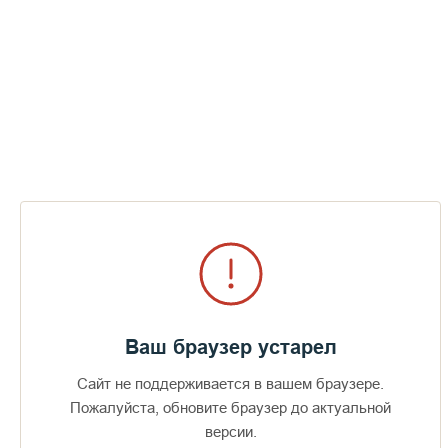
Крещенские дни Валаама
СМОТРЕТЬ
Ваш браузер устарел
Сайт не поддерживается в вашем браузере.
Доступно в
Загрузите в
16+
Пожалуйста, обновите браузер до актуальной
версии.