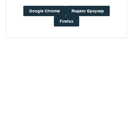
Погода на Валааме
+16°
Google Chrome
Яндекс Браузер
Ветер:
2.7 м/с, ВЮВ
Осадки:
0.0
мм
Firefox
Давление:
758.2
мм рт. ст.
Влажность:
83%
Будьте в курсе последних событий монастыря
ОТПРАВИТЬ
Нажимая на кнопку «Отправить», Вы даете согласие на
обработку
персональных данных