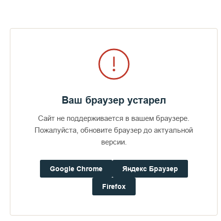
Ваш браузер устарел
Сайт не поддерживается в вашем браузере.
Пожалуйста, обновите браузер до актуальной
Волонтёрский лагерь «Жемчужина Ладоги»
версии.
Заезды по 2 недели. Руководитель монах Валентин.
Google Chrome
Яндекс Браузер
Firefox