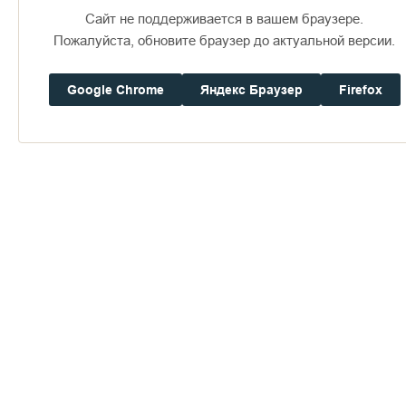
Сайт не поддерживается в вашем браузере.
6
27.03.2026
23.04.2026
28 дней
Пожалуйста, обновите браузер до актуальной версии.
7
24.04.2026
10.05.2026
17 дней
Google Chrome
Яндекс Браузер
Firefox
8
10.05.2026
31.05.2026
22 дня
9
31.05.2026
21.06.2026
22 дня
10
21.06.2026
12.07.2026
22 дня
11
12.07.2026
02.08.2026
22 дня
12
02.08.2026
23.08.2026
22 дня
13
23.08.2026
13.09.2026
22 дня
14
13.09.2026
04.10.2026
22 дня
15
04.10.2026
22.10.2026
19 дней