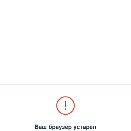
каждое слово молитвы. 
Герман, —
это не просто
молитва. Сколько помню
записывались в храмах,
одного слова. Звучало п
— непонятно.
Поэтому я сразу предл
Панкратий (Жердев), в 
сделать наши записи в с
у каждого человека был
произносимые слова бы
Когда меня обвиняли в т
искусственный звук, я от
не было, чтобы имитиров
Ваш браузер устарел
была сделать альбом тако