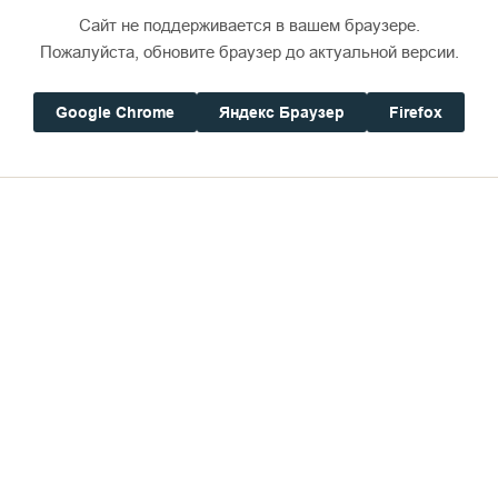
полностью соответствов
Сайт не поддерживается в вашем браузере.
ь работу, которую никто не будет слушать из-за плохог
Пожалуйста, обновите браузер до актуальной версии.
дила запись первого альбома.
Google Chrome
Яндекс Браузер
Firefox
 потому что было благословение!
ужбы на кассетные «мыльницы», типа диктофона. Отец П
 издать наши песнопения. Тогда я ему говорю: «Я вед
я, которые могли бы помочь». Это музыканты из «Ара
 Андреев и Володя Черепанов…
Отец Игумен нас тут же 
поехал в студию театра 
Потом они пошли к Мар
театра «Ленком» – М.Ш
получилось. За месяц мы