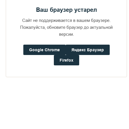
нет никакой связи: телефонов, интернета, но даже и
электричества.
Ваш браузер устарел
Сайт не поддерживается в вашем браузере.
Пожалуйста, обновите браузер до актуальной
версии.
Google Chrome
Яндекс Браузер
Firefox
Фото иеромонаха Савватия (Севостьянова).