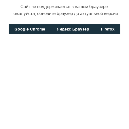
 покажи его подвижника».
Сайт не поддерживается в вашем браузере.
Пожалуйста, обновите браузер до актуальной версии.
Google Chrome
Яндекс Браузер
Firefox
ости даваемых обетов различают три степени мона
очество – первая ступень, малая схима – это обыч
 схимник – молитвенник за весь мир.