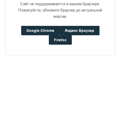
Сайт не поддерживается в вашем браузере.
Пожалуйста, обновите браузер до актуальной
версии.
Публикации по теме
Google Chrome
Яндекс Браузер
Firefox
Главгосэкспертиза России
одобрила проект реставрации
912
Зимней гостиницы
1 568
8 марта 2017