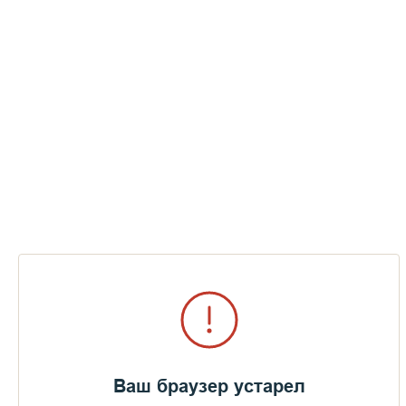
Начат официальный сбор средств на
восстановление Успенской церкви
ПЕРЕЙТИ В АЛЬБОМ
Разобраны завалы по периметру сруба
Ваш браузер устарел