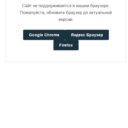
Дом паломника
Сайт не поддерживается в вашем браузере.
Пожалуйста, обновите браузер до актуальной
Подать записку
версии.
Google Chrome
Яндекс Браузер
Историческая закладная плита Зимней
Firefox
гостиницы
ПЕРЕЙТИ В АЛЬБОМ