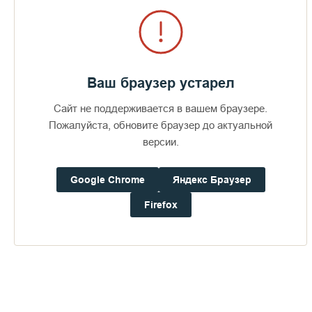
Ваш браузер устарел
Сайт не поддерживается в вашем браузере.
Во исполнение завета Великого князя, старец почти до
самой своей кончины совершал Божественную литургию
Пожалуйста, обновите браузер до актуальной
в память почивших воинов.
версии.
Google Chrome
Яндекс Браузер
Firefox
Публикации по теме