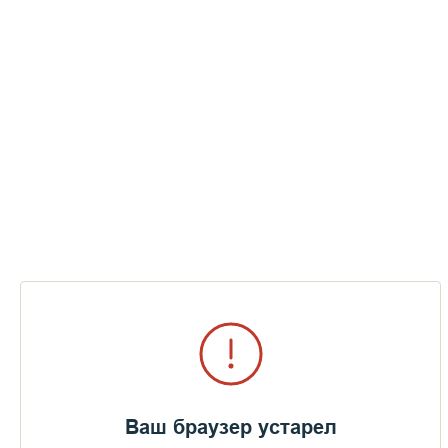
Добавлены имена братии, почившей на
Новом-Валааме
ПЕРЕЙТИ В АЛЬБОМ
Ваш браузер устарел