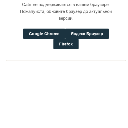
Сайт не поддерживается в вашем браузере.
Пожалуйста, обновите браузер до актуальной
версии.
Публикации по теме
Google Chrome
Яндекс Браузер
Firefox
Сегодня исполняется 190 лет
со дня праведной кончины
13 072
подвижника Валаамского
15 019
19 января 2014
монастыря - схимонаха