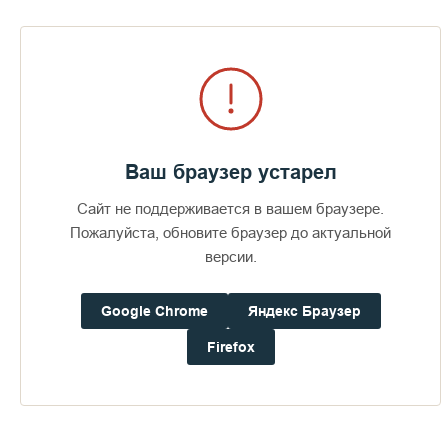
Публикации по теме
Ваш браузер устарел
Сайт не поддерживается в вашем браузере.
Пожалуйста, обновите браузер до актуальной
версии.
Google Chrome
Яндекс Браузер
С 20 по 22 сентября
Святейший Патриарх Алексий
Firefox
5 160
II посетил Валаамский
13 935
30 сентября 2018
монастырь с архипастырским
 462
визитом, 2008