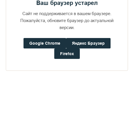
Ваш браузер устарел
Сайт не поддерживается в вашем браузере.
Пожалуйста, обновите браузер до актуальной
версии.
Пожертвования
Google Chrome
Яндекс Браузер
Дом паломника
Firefox
Подать записку
Новая часовня Валаама
ПЕРЕЙТИ В АЛЬБОМ