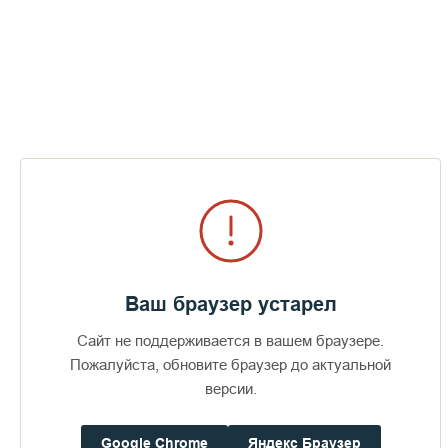
саровских иноках, ставших святыми, подарит
Серафимовскому скиту икону преподобного Германа
Аляскинского.
Пожертвования
Дом паломника
Ваш браузер устарел
Подать записку
Сайт не поддерживается в вашем браузере.
Пожалуйста, обновите браузер до актуальной
версии.
Освящение храма во имя прп. Германа
Аляскинского
Google Chrome
Яндекс Браузер