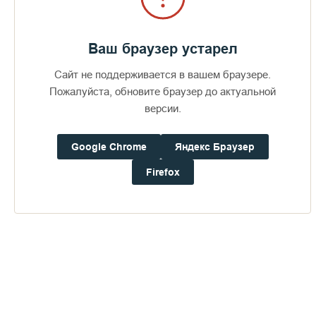
Ваш браузер устарел
Сайт не поддерживается в вашем браузере.
Пожертвования
Пожалуйста, обновите браузер до актуальной
версии.
Дом паломника
Google Chrome
Яндекс Браузер
Подать записку
Firefox
Обновлённый храм над Святыми
вратами
ПЕРЕЙТИ В АЛЬБОМ