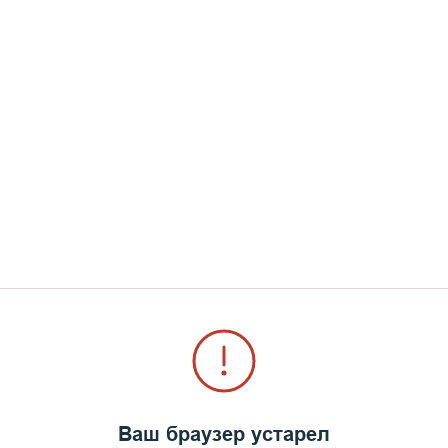
***
По окончании Божеств
Троицкий Панкратий о
архипастырским слово
Дорогие отцы, братия и
Всех вас сердечно поз
сегодня вся Россия пр
Сергия Радонежского. 
торжество сугубое, пот
этом прекрасном возрожденном храме. Нельзя не от
й Троице, и преподобный Сергий построил первый
ует его житие, преподобный Сергий построил храм в
тую Троицу побеждался страх ненавистной розни м
образ Святой Троицы, преодолевать вражду и разде
Ваш браузер устарел