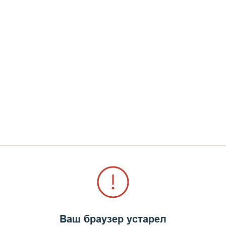
 В 70-х годах он несколько раз бывал на острове и
Ваш браузер устарел