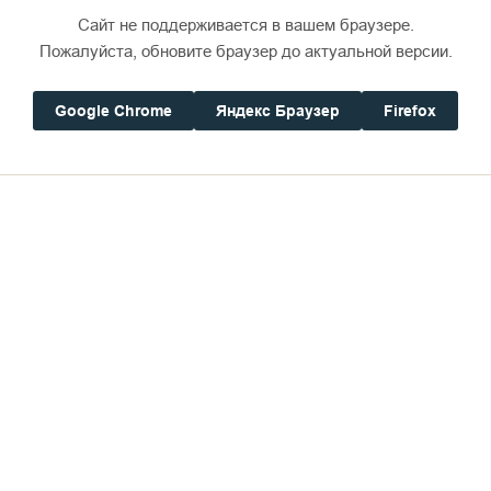
Сайт не поддерживается в вашем браузере.
Пожалуйста, обновите браузер до актуальной версии.
Google Chrome
Яндекс Браузер
Firefox
 слышим авторский текст в фильме «Слово о Валаам
адов и лесов... Когда мы видим равнодушие тех, кт
покидает нас ни на минуту.
ртной красоте, и грустная песнь угасания. Вот это 