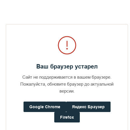
они помилованы будут
» (Мф. 5:7), – сказал Христос, и мы
верим, что отец Силуан также найдет милость у Господа, как
оказывал ее при жизни другим людям.
Вечная память в Бозе почившему подвижнику. Господь наш
Иисус Христос да упокоит его во Царствии Своем, в
селениях праведных, идеже несть болезнь, ни печаль, ни
воздыхание, но жизнь бесконечная.
Ваш браузер устарел
Сайт не поддерживается в вашем браузере.
Пожертвования
Пожалуйста, обновите браузер до актуальной
версии.
Дом паломника
Google Chrome
Яндекс Браузер
Firefox
Подать записку