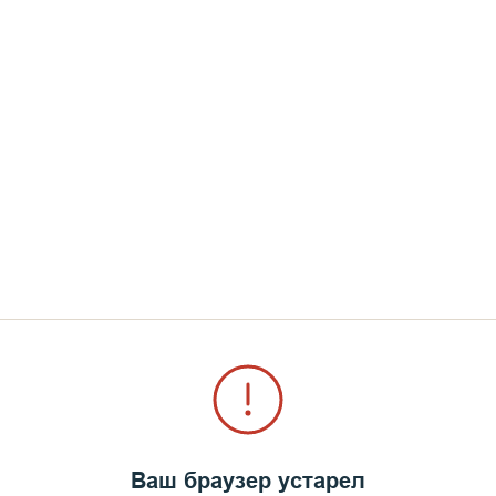
гу. С «Walamon luostari» исчезли рында (корабель
кто-то еще нашел место затопления судна.
е могло золота и бриллиантов, но он сам и предмет
йверы знают примеры, когда с затонувших корабле
ть каждый сезон наблюдали затонувшую баржу с 
На некоторых кирпичах стояло клеймо «ВМ» и год 
ать куда. Они ценятся у коллекционеров по всему 
 бы, чтобы история повторилась с «Walamon luosta
Ваш браузер устарел