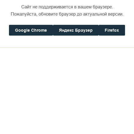
Сайт не поддерживается в вашем браузере.
иигумена Серафима (Покровского) испросил благ
Пожалуйста, обновите браузер до актуальной версии.
влогия на изучение и восстановление синодика в
ди которого синодик был предназначен святителе
Google Chrome
Яндекс Браузер
Firefox
кровского), Русские Святые, среди которых были
 татары, немцы, евреи, грузины,- это жизненная си
 сердце. Как сказано в Послании к Колоссянам, «Н
1). Все они едины во Христе Иисусе, все они подви
 их кровью и слезами, и именно их молитвами стои
крови, их памяти. Имена многих и многих из них кан
да не узнаем, где их могилы. Но сегодня нам доста
илетия их прославляет Церковь.
Калашникова