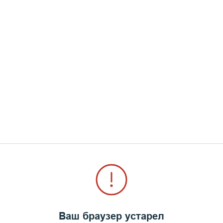
окому, самому возвышенн
му, не имеет никакой цен
СВЯТЕЙШИЙ ПАТРИАРХ МОСКОВСКИЙ И ВСЕЯ РУСИ КИРИЛЛ.
Ваш браузер устарел