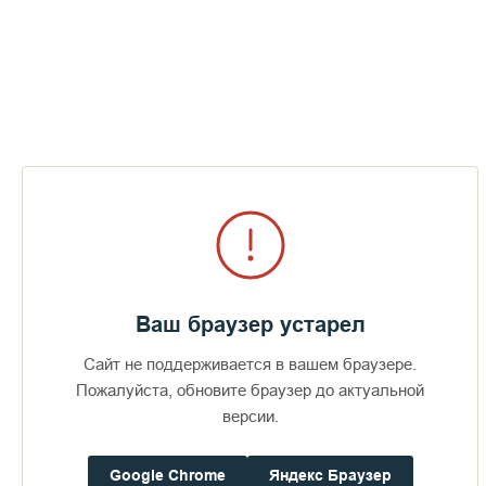
Пожертвования
Дом паломника
Подать записку
Заупокойное поминовение всех
погибших в авиакатастрофе
ПЕРЕЙТИ В АЛЬБОМ
Ваш браузер устарел
Сайт не поддерживается в вашем браузере.
Пожалуйста, обновите браузер до актуальной
версии.
Google Chrome
Яндекс Браузер