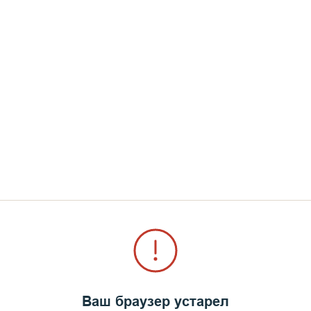
 ни один из их потомков не обладает и не может 
ется духовным и физическим законам этого мира, 
об одном современном человеке нельзя сказать, ч
е или менее здоров, или, что он более или менее б
Ваш браузер устарел
итериев здоровья. Каждый человек уникален. Сами