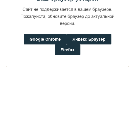
болезни, ни печали, ни воздыхания
".
Сайт не поддерживается в вашем браузере.
Пожалуйста, обновите браузер до актуальной
версии.
Google Chrome
Яндекс Браузер
Пожертвования
Firefox
Дом паломника
Подать записку
Чтобы Господь слышал ваши молитвы
ПЕРЕЙТИ В АЛЬБОМ