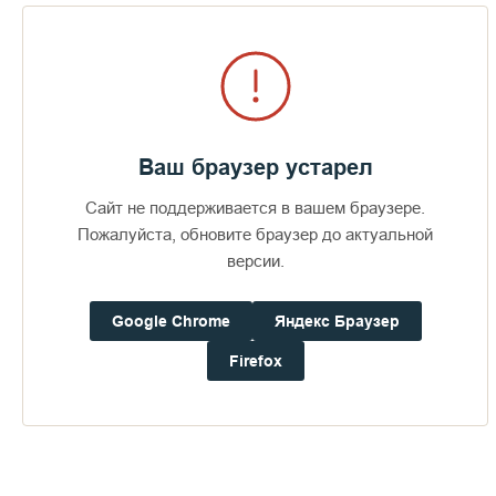
пришествие на Землю Бога – это было уже жертвой. И
завершилось оно крестной жертвой. Эта жертвенная любовь
должна быть в каждом христианине, она должна
сопровождать особенно жизнь каждого монаха. Мы
должны помнить, прежде всего, о своих ближних, о своих
братьях, не просто по имени – брат, отец, а по существу,
потому что, действительно, как старец Софроний (Сахаров)
Ваш браузер устарел
говорил: «брат мой есть моя жизнь». То есть мы должны
жизнь брата своего видеть и воспринимать так же как свою.
Сайт не поддерживается в вашем браузере.
Дай Бог нам такого видения, такого пути и такого
Пожалуйста, обновите браузер до актуальной
возрастания во Христе, Господе нашем.
версии.
С праздником, дорогие отцы и братья! Спасибо.
Облачение в ангельский образ
Google Chrome
Яндекс Браузер
Firefox
Пожертвования