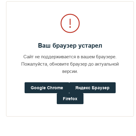
сегодняшний день это самая ранняя кинохроника Валаама,
известная нам.
https://www.elavamuisti.fi
Ваш браузер устарел
Сайт не поддерживается в вашем браузере.
Пожалуйста, обновите браузер до актуальной
Пожертвования
версии.
Дом паломника
Google Chrome
Яндекс Браузер
Firefox
Подать записку